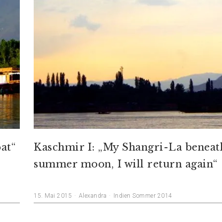
at“
Kaschmir I: „My Shangri-La beneat
summer moon, I will return again“
15. Mai 2015
Alexandra
Indien Sommer 2014