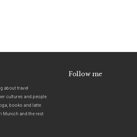
Follow me
og about travel
her cultures and people.
oga, books and latte
n Munich and the rest