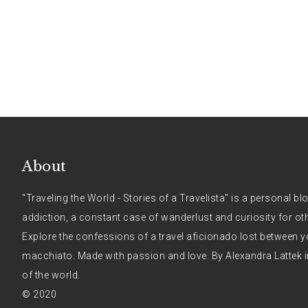
About
"Traveling the World - Stories of a Travelista" is a personal bl
addiction, a constant case of wanderlust and curiosity for ot
Explore the confessions of a travel aficionado lost between y
macchiato. Made with passion and love. By Alexandra Lattek i
of the world.
© 2020