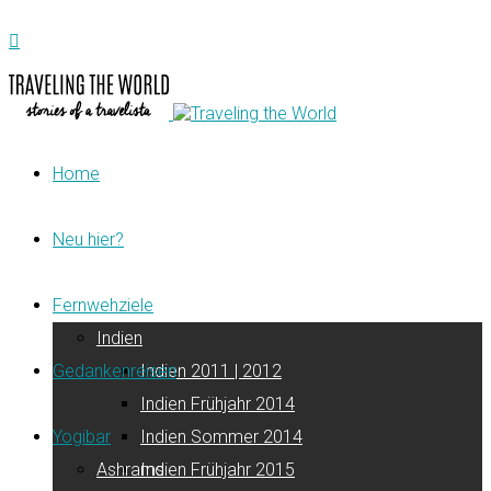
Home
Neu hier?
Fernwehziele
Indien
Gedankenreisen
Indien 2011 | 2012
Indien Frühjahr 2014
Yogibar
Indien Sommer 2014
Ashrams
Indien Frühjahr 2015