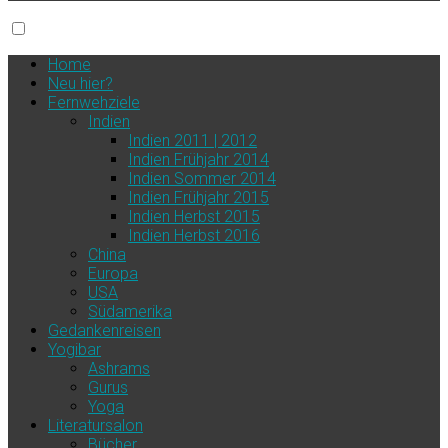
Home
Neu hier?
Fernwehziele
Indien
Indien 2011 | 2012
Indien Frühjahr 2014
Indien Sommer 2014
Indien Frühjahr 2015
Indien Herbst 2015
Indien Herbst 2016
China
Europa
USA
Südamerika
Gedankenreisen
Yogibar
Ashrams
Gurus
Yoga
Literatursalon
Bücher