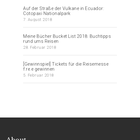
Auf der Straße der Vulkane in Ecuador:
Cotopaxi Nationalpark
7. August 2018
Meine Bücher Bucket List 2018: Buchtipps
rund ums Reisen
28. Februar 2018
[Gewinnspiel] Tickets für die Reisemesse
f.re.e gewinnen
5. Februar 2018
About