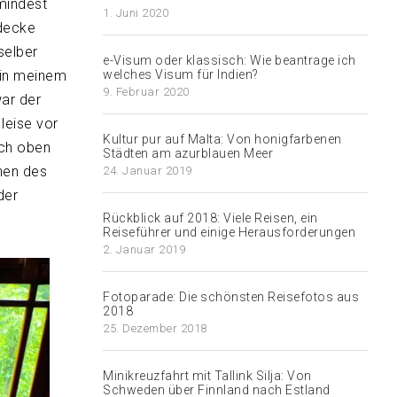
mindest
1. Juni 2020
decke
selber
e-Visum oder klassisch: Wie beantrage ich
 in meinem
welches Visum für Indien?
9. Februar 2020
ar der
leise vor
Kultur pur auf Malta: Von honigfarbenen
ach oben
Städten am azurblauen Meer
hen des
24. Januar 2019
der
Rückblick auf 2018: Viele Reisen, ein
Reiseführer und einige Herausforderungen
2. Januar 2019
Fotoparade: Die schönsten Reisefotos aus
2018
25. Dezember 2018
Minikreuzfahrt mit Tallink Silja: Von
Schweden über Finnland nach Estland