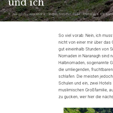
und ich
9. Juli 2015
Alexandra
Indien Sommer 2014
Himalaya
,
K2
,
Kas
So viel vorab: Nein, ich mus
nicht von einer mir über da
gut eineinhalb Stunden von S
Nomaden in Naranagh sind n
Halbnomaden, sogenannte Guj
die umliegenden, fruchtbaren
schlafen. Die meisten jedoch
Schulen und ein, zwei Hotels 
muslimischen Großfamilie, a
zu gucken, wer hier die näch