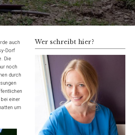
Wer schreibt hier?
urde auch
sy-Dorf
. Die
nur noch
hen durch
ausungen
fentlichen
 bei einer
hatten um