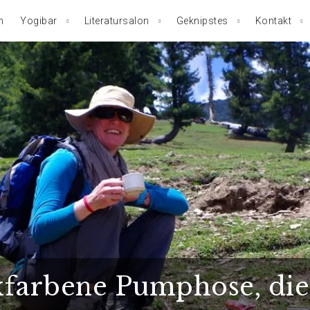
n
Yogibar
Literatursalon
Geknipstes
Kontakt
kfarbene Pumphose, di