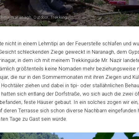
chmir
,
Naranagh
,
Outdoor
,
Trekking
ste nicht in einem Lehmtipi an der Feuerstelle schlafen und w
s Gesicht schleckenden Ziege geweckt in Naranagh, dem Gyp
rinagar, in dem ich mit meinem Trekkinguide Mr. Nazir landete
ämlich größtenteils keine Nomaden mehr beziehungsweise 
ar, die nur in den Sommermonaten mit ihren Ziegen und Kü
 Hochtäler ziehen und dabei in tipi- oder stallähnlichen Beh
 hatten sich entlang der Dorfstraße, wo sich auch die zwei öf
befanden, feste Häuser gebaut. In ein solches zogen wir ein,
uf deren Terrasse sich schon diverse Nachbarn eingefunden 
sten Tage zu Gast sein würde.