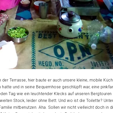
er Terrasse, hier baute er auch unsere kleine, mobile Küch
atte und in seine Bequemhose geschlüpft war, eine pinkfa
den Tag wie ein leuchtender Klecks auf unseren Bergtouren 
eiten Stock, leider ohne Bett. Und wo ist die Toilette? Unten
ilie mitbenutzen. Aha. Sollen wir nicht vielleicht doch in d