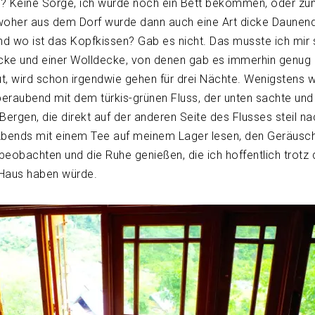
? Keine Sorge, ich würde noch ein Bett bekommen, oder zu
woher aus dem Dorf wurde dann auch eine Art dicke Daunen
nd wo ist das Kopfkissen? Gab es nicht. Das musste ich mir 
cke und einer Wolldecke, von denen gab es immerhin genug
t, wird schon irgendwie gehen für drei Nächte. Wenigstens w
raubend mit dem türkis-grünen Fluss, der unten sachte und 
 Bergen, die direkt auf der anderen Seite des Flusses steil n
Abends mit einem Tee auf meinem Lager lesen, den Geräusc
eobachten und die Ruhe genießen, die ich hoffentlich trotz 
 Haus haben würde.