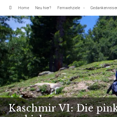
Home
Neu hier?
Fernwehziele
Gedankenreise
Kaschmir VI: Die pin