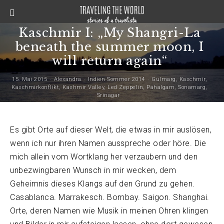
Kaschmir I: „My Shangri-La
beneath the summer moon, I
will return again“
15. Mai 2015
Alexandra
Indien Sommer 2014
Gulmarg
,
Kaschmir
,
Kaschmirkonflikt
,
Kashmir Valley
,
Led Zeppelin
,
Pahalgam
,
Sonamarg
,
Srinagar
Es gibt Orte auf dieser Welt, die etwas in mir auslösen,
wenn ich nur ihren Namen ausspreche oder höre. Die
mich allein vom Wortklang her verzaubern und den
unbezwingbaren Wunsch in mir wecken, dem
Geheimnis dieses Klangs auf den Grund zu gehen.
Casablanca. Marrakesch. Bombay. Saigon. Shanghai.
Orte, deren Namen wie Musik in meinen Ohren klingen