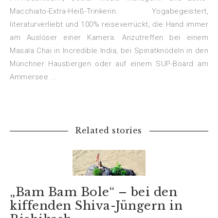
f
f
Macchiato-Extra-Heiß-Trinkerin. Yogabegeistert,
n
n
e
e
t
t
literaturverliebt und 100% reiseverrückt, die Hand immer
)
)
am Auslöser einer Kamera. Anzutreffen bei einem
Masala Chai in Incredible India, bei Spinatknödeln in den
Münchner Hausbergen oder auf einem SUP-Board am
Ammersee ...
Related stories
„Bam Bam Bole“ – bei den
kiffenden Shiva-Jüngern in