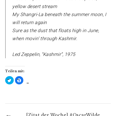
yellow desert stream
My Shangri-La beneath the summer moon, I
will return again
Sure as the dust that floats high in June,
when movin’ through Kashmir.
Led Zeppelin, “Kashmir”, 1975
Teilen mit:
K
K
l
l
i
i
c
c
k
k
,
,
u
u
m
m
ü
a
b
u
e
f
r
F
[Zitat der Woche] #OscarWilde