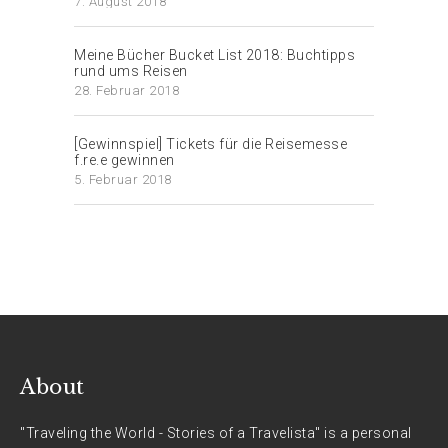
7. August 2018
Meine Bücher Bucket List 2018: Buchtipps
rund ums Reisen
28. Februar 2018
[Gewinnspiel] Tickets für die Reisemesse
f.re.e gewinnen
5. Februar 2018
About
"Traveling the World - Stories of a Travelista" is a personal