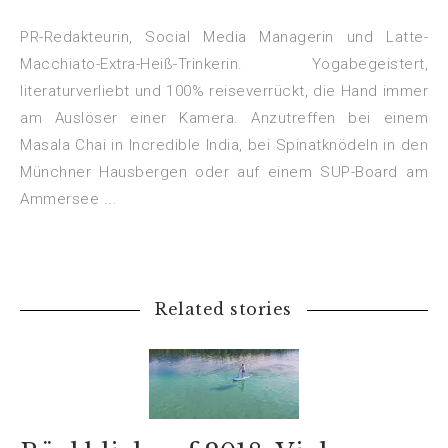
ö
ö
f
f
f
f
PR-Redakteurin, Social Media Managerin und Latte-
n
n
e
e
Macchiato-Extra-Heiß-Trinkerin. Yogabegeistert,
t
t
)
)
literaturverliebt und 100% reiseverrückt, die Hand immer
am Auslöser einer Kamera. Anzutreffen bei einem
Masala Chai in Incredible India, bei Spinatknödeln in den
Münchner Hausbergen oder auf einem SUP-Board am
Ammersee ...
Related stories