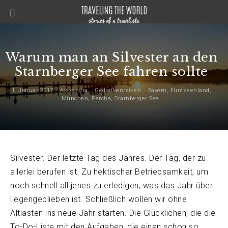
Warum man an Silvester an den
Starnberger See fahren sollte
1. Januar 2017
Alexandra
Gedankenreisen
Bayern
,
Fünfseenland
,
München
,
Percha
,
Starnberger See
Silvester. Der letzte Tag des Jahres. Der Tag, der zu
allerlei berufen ist. Zu hektischer Betriebsamkeit, um
noch schnell all jenes zu erledigen, was das Jahr über
liegengeblieben ist. Schließlich wollen wir ohne
Altlasten ins neue Jahr starten. Die Glücklichen, die die
To-Do-Liste mit den Aufgaben, die einen schon so