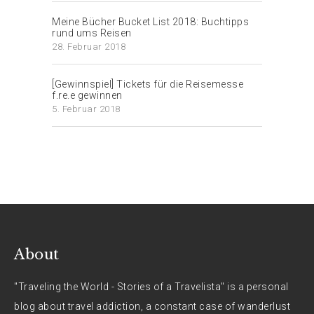
Meine Bücher Bucket List 2018: Buchtipps
rund ums Reisen
28. Februar 2018
[Gewinnspiel] Tickets für die Reisemesse
f.re.e gewinnen
5. Februar 2018
About
"Traveling the World - Stories of a Travelista" is a personal
blog about travel addiction, a constant case of wanderlust