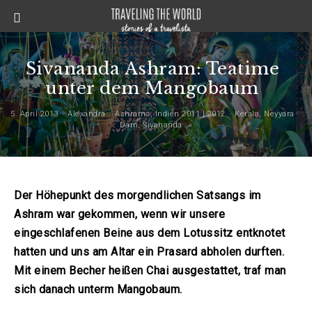
Sivananda Ashram: Teatime
unter dem Mangobaum
5. April 2013
Alexandra
Ashrams
,
Indien 2011 | 2012
Kerala
,
Neyyara
Dam
,
Sivananda
Der Höhepunkt des morgendlichen Satsangs im
Ashram war gekommen, wenn wir unsere
eingeschlafenen Beine aus dem Lotussitz entknotet
hatten und uns am Altar ein Prasard abholen durften.
Mit einem Becher heißen Chai ausgestattet, traf man
sich danach unterm Mangobaum.