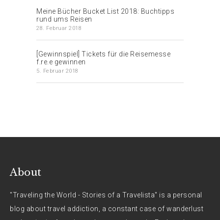
Meine Bücher Bucket List 2018: Buchtipps
rund ums Reisen
28. Februar 2018
[Gewinnspiel] Tickets für die Reisemesse
f.re.e gewinnen
5. Februar 2018
About
"Traveling the World - Stories of a Travelista" is a personal
blog about travel addiction, a constant case of wanderlust