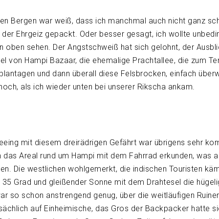
den Bergen war weiß, dass ich manchmal auch nicht ganz sch
zt der Ehrgeiz gepackt. Oder besser gesagt, ich wollte unbedi
n oben sehen. Der Angstschweiß hat sich gelohnt, der Ausbl
l von Hampi Bazaar, die ehemalige Prachtallee, die zum Tem
plantagen und dann überall diese Felsbrocken, einfach überw
 noch, als ich wieder unten bei unserer Rikscha ankam.
eing mit diesem dreirädrigen Gefährt war übrigens sehr kom
h das Areal rund um Hampi mit dem Fahrrad erkunden, was 
hen. Die westlichen wohlgemerkt, die indischen Touristen kä
ei 35 Grad und gleißender Sonne mit dem Drahtesel die hügel
ar so schon anstrengend genug, über die weitläufigen Ruinen
tsächlich auf Einheimische, das Gros der Backpacker hatte si