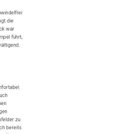
windelfrei
ngt die
ick war
pel führt,
ältigend.
fortabel.
auch
men
igen
felder zu
ch bereits