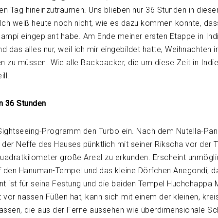
en Tag hineinzuträumen. Uns blieben nur 36 Stunden in dies
Ich weiß heute noch nicht, wie es dazu kommen konnte, dass
ampi eingeplant habe. Am Ende meiner ersten Etappe in Ind
d das alles nur, weil ich mir eingebildet hatte, Weihnachten 
n zu müssen. Wie alle Backpacker, die um diese Zeit in Indi
ll.
n 36 Stunden
 Sightseeing-Programm den Turbo ein. Nach dem Nutella-Pa
der Neffe des Hauses pünktlich mit seiner Rikscha vor der T
uadratkilometer große Areal zu erkunden. Erscheint unmögli
auf den Hanuman-Tempel und das kleine Dörfchen Anegondi, 
nnt ist für seine Festung und die beiden Tempel Huchchappa
vor nassen Füßen hat, kann sich mit einem der kleinen, krei
assen, die aus der Ferne aussehen wie überdimensionale Sc