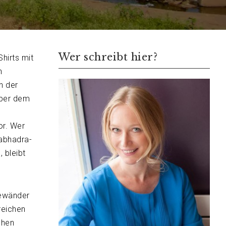
Wer schreibt hier?
hirts mit
n
n der
 über dem
or. Wer
gabhadra-
 bleibt
Gewänder
reichen
chen