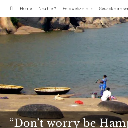
Home
Neu hier?
Fernwehziele
Gedankenreise
“Don’t worry be Hamp