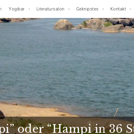
n
Yogibar
Literatursalon
Geknipstes
Kontakt
i” oder “Hampi in 36 