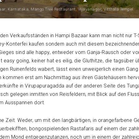
aar
,
Karnataka
,
Mango Tree Restaurant
,
Vijayanagar
,
Vitthala Tempel
 den Verkaufsständen in Hampi Bazaar kann man nicht nur T-S
ey-Konterfei kaufen sondern auch mit diesem bezeichnende
 Sieges sind alle happy, entweder vom Ganja-Rausch oder vo
t easy going, keiner hat es eilig, die Gluthitze, die tagsüber
igen Ruinenfelds wabert, lässt einen unweigerlich einen Gang
en kommen erst am Nachmittag aus ihren Gästehäusern herv
terkünfte in Virupapuragadda auf der anderen Seite des Tun
isch gelegen inmitten von Reisfeldern, mit Blick auf den Fluss,
um Ausspannen dort.
keine Zeit. Weder, um mit den langbärtigen, in orangefarbene 
erbekifften, bongospielenden Rastafaris auf einem der zahl
 dem Mond entgegenzutanzen, noch um in einem der zahlrei