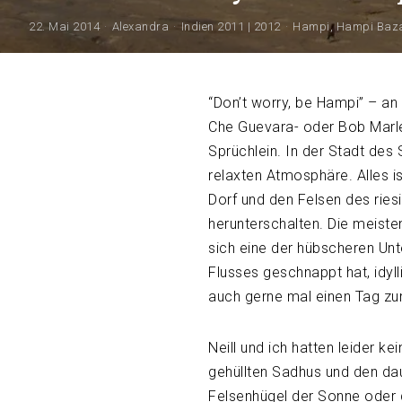
22. Mai 2014
Alexandra
Indien 2011 | 2012
Hampi
,
Hampi Baz
“Don’t worry, be Hampi” – an
Che Guevara- oder Bob Marl
Sprüchlein. In der Stadt des
relaxten Atmosphäre. Alles is
Dorf und den Felsen des ries
herunterschalten. Die meist
sich eine der hübscheren Un
Flusses geschnappt hat, idyll
auch gerne mal einen Tag z
Neill und ich hatten leider 
gehüllten Sadhus und den dau
Felsenhügel der Sonne oder