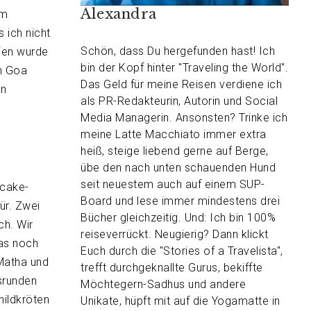
Alexandra
em
 ich nicht
Schön, dass Du hergefunden hast! Ich
ien wurde
bin der Kopf hinter "Traveling the World".
in Goa
Das Geld für meine Reisen verdiene ich
en
als PR-Redakteurin, Autorin und Social
Media Managerin. Ansonsten? Trinke ich
meine Latte Macchiato immer extra
heiß, steige liebend gerne auf Berge,
übe den nach unten schauenden Hund
seit neuestem auch auf einem SUP-
ncake-
Board und lese immer mindestens drei
ür. Zwei
Bücher gleichzeitig. Und: Ich bin 100%
ch. Wir
reiseverrückt. Neugierig? Dann klickt
das noch
Euch durch die "Stories of a Travelista",
 Matha und
trefft durchgeknallte Gurus, bekiffte
srunden
Möchtegern-Sadhus und andere
hildkröten
Unikate, hüpft mit auf die Yogamatte in