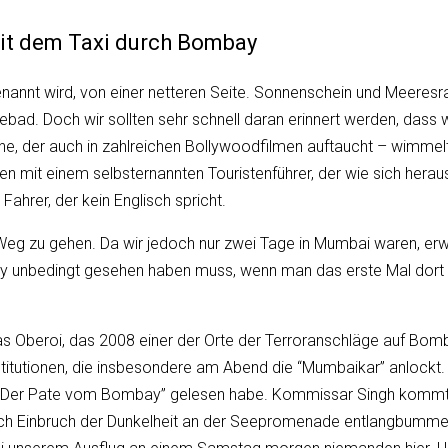
it dem Taxi durch Bombay
enannt wird, von einer netteren Seite. Sonnenschein und Meeres
bad. Doch wir sollten sehr schnell daran erinnert werden, dass w
, der auch in zahlreichen Bollywoodfilmen auftaucht – wimmelte
n mit einem selbsternannten Touristenführer, der wie sich hera
ahrer, der kein Englisch spricht.
Weg zu gehen. Da wir jedoch nur zwei Tage in Mumbai waren, erwi
ay unbedingt gesehen haben muss, wenn man das erste Mal dort i
s Oberoi, das 2008 einer der Orte der Terroranschläge auf Bomba
itutionen, die insbesondere am Abend die “
Mumbaikar
” anlockt
 “Der Pate vom Bombay” gelesen habe. Kommissar Singh kommt ger
ch Einbruch der Dunkelheit an der Seepromenade entlangbummeln 