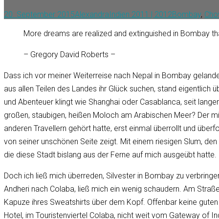
20. September 2015
Alexandra
Indien 2011 | 2012
Bombay
,
Cho
More dreams are realized and extinguished in Bombay than
– Gregory David Roberts –
Dass ich vor meiner Weiterreise nach Nepal in Bombay gelandet
aus allen Teilen des Landes ihr Glück suchen, stand eigentlic
und Abenteuer klingt wie Shanghai oder Casablanca, seit langem
großen, staubigen, heißen Moloch am Arabischen Meer? Der mit 
anderen Travellern gehört hatte, erst einmal überrollt und übe
von seiner unschönen Seite zeigt. Mit einem riesigen Slum, den n
die diese Stadt bislang aus der Ferne auf mich ausgeübt hatte.
Doch ich ließ mich überreden, Silvester in Bombay zu verbring
Andheri nach Colaba, ließ mich ein wenig schaudern. Am Straß
Kapuze ihres Sweatshirts über dem Kopf. Offenbar keine guten 
Hotel, im Touristenviertel Colaba, nicht weit vom Gateway of In