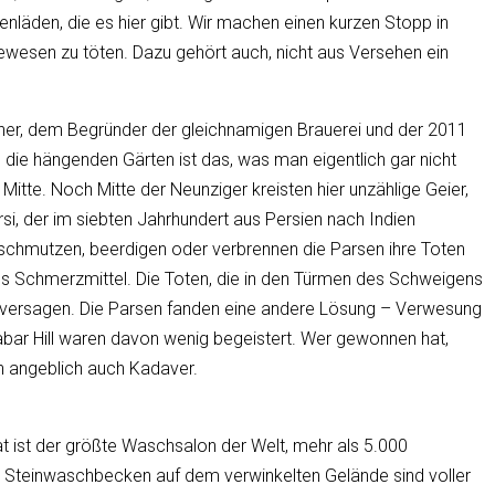
läden, die es hier gibt. Wir machen einen kurzen Stopp in
bewesen zu töten. Dazu gehört auch, nicht aus Versehen ein
isher, dem Begründer der gleichnamigen Brauerei und der 2011
s die hängenden Gärten ist das, was man eigentlich gar nicht
itte. Noch Mitte der Neunziger kreisten hier unzählige Geier,
si, der im siebten Jahrhundert aus Persien nach Indien
erschmutzen, beerdigen oder verbrennen die Parsen ihre Toten
hes Schmerzmittel. Die Toten, die in den Türmen des Schweigens
enversagen. Die Parsen fanden eine andere Lösung – Verwesung
abar Hill waren davon wenig begeistert. Wer gewonnen hat,
h angeblich auch Kadaver.
 ist der größte Waschsalon der Welt, mehr als 5.000
00 Steinwaschbecken auf dem verwinkelten Gelände sind voller