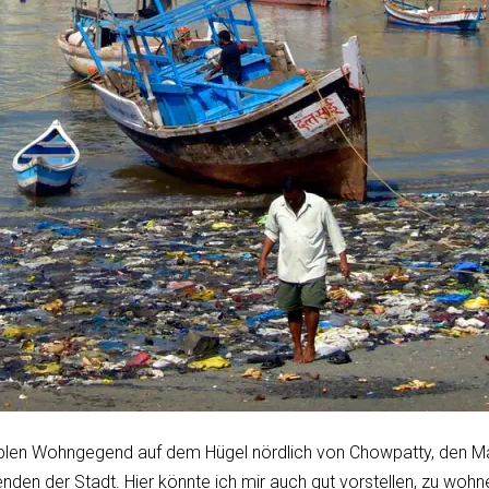
len Wohngegend auf dem Hügel nördlich von Chowpatty, den Malab
nden der Stadt. Hier könnte ich mir auch gut vorstellen, zu wohn