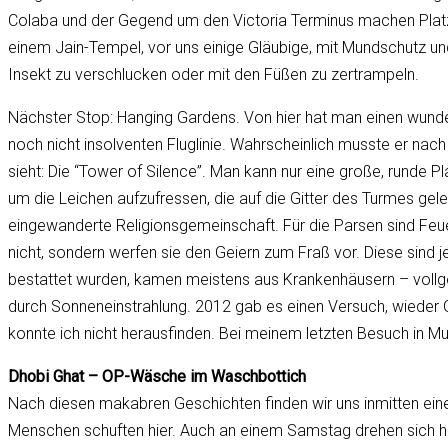
Colaba und der Gegend um den Victoria Terminus machen Platz 
einem Jain-Tempel, vor uns einige Gläubige, mit Mundschutz und
Insekt zu verschlucken oder mit den Füßen zu zertrampeln.
Nächster Stop: Hanging Gardens. Von hier hat man einen wunder
noch nicht insolventen Fluglinie. Wahrscheinlich musste er nach
sieht: Die “Tower of Silence”. Man kann nur eine große, runde P
um die Leichen aufzufressen, die auf die Gitter des Turmes gel
eingewanderte Religionsgemeinschaft. Für die Parsen sind Feuer
nicht, sondern werfen sie den Geiern zum Fraß vor. Diese sind
bestattet wurden, kamen meistens aus Krankenhäusern – vollg
durch Sonneneinstrahlung. 2012 gab es einen Versuch, wieder 
konnte ich nicht herausfinden. Bei meinem letzten Besuch in M
Dhobi Ghat – OP-Wäsche im Waschbottich
Nach diesen makabren Geschichten finden wir uns inmitten ein
Menschen schuften hier. Auch an einem Samstag drehen sich hi