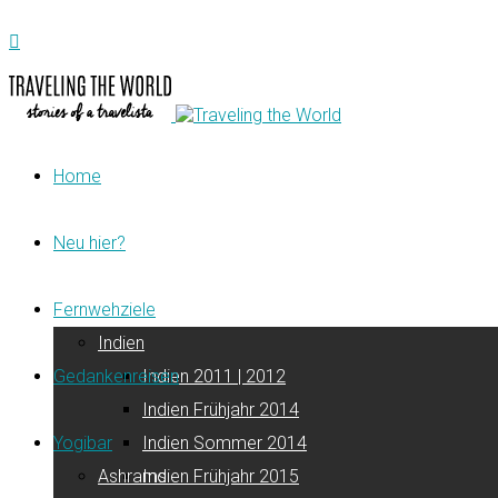
Home
Neu hier?
Fernwehziele
Indien
Gedankenreisen
Indien 2011 | 2012
Indien Frühjahr 2014
Yogibar
Indien Sommer 2014
Ashrams
Indien Frühjahr 2015