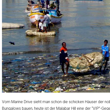
Vom Marine Drive sieht man schon die schicken Häuser der nob
Bungalows bauen, heute ist der Malabar Hill eine der “VIP”-Gege