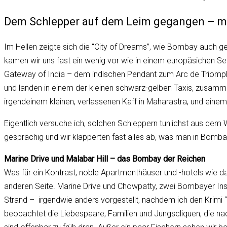
Dem Schlepper auf dem Leim gegangen – m
Im Hellen zeigte sich die “City of Dreams”, wie Bombay auch g
kamen wir uns fast ein wenig vor wie in einem europäsichen See
Gateway of India – dem indischen Pendant zum Arc de Triomphe
und landen in einem der kleinen schwarz-gelben Taxis, zusamme
irgendeinem kleinen, verlassenen Kaff in Maharastra, und einem F
Eigentlich versuche ich, solchen Schleppern tunlichst aus dem 
gesprächig und wir klapperten fast alles ab, was man in Bomb
Marine Drive und Malabar Hill – das Bombay der Reichen
Was für ein Kontrast, noble Apartmenthäuser und -hotels wie da
anderen Seite. Marine Drive und Chowpatty, zwei Bombayer Inst
Strand – irgendwie anders vorgestellt, nachdem ich den Krimi
beobachtet die Liebespaare, Familien und Jungscliquen, die na