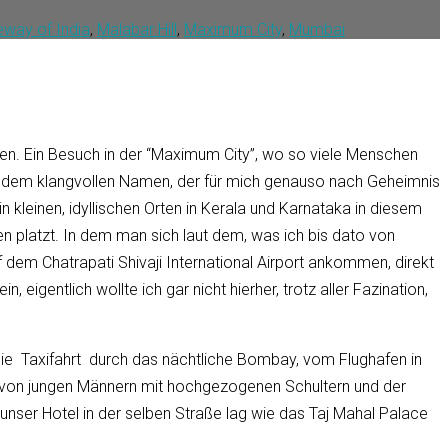
way of India
,
Malabar Hill
,
Maximum City
,
Mumbai
gen. Ein Besuch in der “Maximum City”, wo so viele Menschen
mit dem klangvollen Namen, der für mich genauso nach Geheimnis
 kleinen, idyllischen Orten in Kerala und Karnataka in diesem
 platzt. In dem man sich laut dem, was ich bis dato von
uf dem
Chatrapati Shivaji International Airport
ankommen, direkt
eigentlich wollte ich gar nicht hierher, trotz aller Fazination,
 die Taxifahrt durch das nächtliche Bombay, vom Flughafen in
n von jungen Männern mit hochgezogenen Schultern und der
unser Hotel in der selben Straße lag wie das Taj Mahal Palace