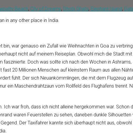
wpatty Beach
,
City of Dreams
,
Dhobi Ghats
,
Elephant Island
,
Gate
 in any other place in India.
 bin, war genauso ein Zufall wie Weihnachten in Goa zu verbrin
h überhaupt nicht auf meinem Reiseplan. Obwohl mich die Stadt 
 faszinierte. Doch was sollte ich nach den Wochen in Ashrams, in
fast 20 Millionen Menschen auf kleinstem Raum aus allen Nähten
rfordert fühlt. Der sich Neuankömmlingen, die mit dem Flugzeug a
ur ein Maschendrahtzaun vom Rollfeld des Flughafens trennt. Nein, 
en. Ich war froh, dass ich nicht alleine hergekommen war. Schon
enrand waren Feuerstellen zu sehen, daneben dunkle Silhouette
Gegend. Der Taxifahrer kannte sich überhaupt nicht aus, obwohl 
dia.