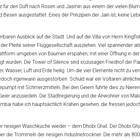
für den Duft nach Rosen und Jasmin aus einem der vielen Blumen
 Besen ausgestattet. Eines der Prinzipien der Jain ist, keine Le
baren Ausblick auf die Stadt. Und auf die Villa von Herrn Kingf
 der Pleite seiner Fluggesellschaft ausziehen. Viel spannender al
lattform umgeben von Bäumen erspähen, mit einer Öffnung in der M
egt wurden. Die Tower of Silence sind sozusagen Friedhof der Par
, Wasser, Luft und Erde heilig. Um die vier Elemente nicht zu v
 jedoch irgenwann ausgestorben. Schuld war ein Voltaren-ähnlic
epumpt mit Schmerzmitteln. Bei den Geiern führte dies zu Nier
Geier anzusiedeln. Die Stadtregierung und die Anwohner von Mal
umbai habe ich hauptsächlich Krähen gesehen, die fressen jedoc
er riesigen Waschküche wieder – dem Dhobi Ghat. Der Dhobi Ghat
er die Trommeln der riesigen Industrietrockner. Die mehr als 8