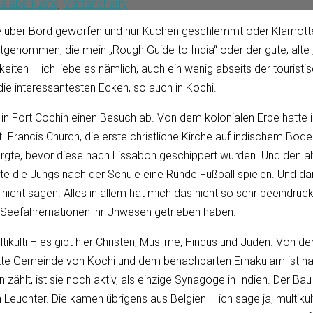
alabarküste
,
Mattancherry
tze über Bord geworfen und nur Kuchen geschlemmt oder Klamott
enommen, die mein „Rough Guide to India“ oder der gute, alte „L
iten – ich liebe es nämlich, auch ein wenig abseits der tourist
die interessantesten Ecken, so auch in Kochi.
n in Fort Cochin einen Besuch ab. Von dem kolonialen Erbe hatt
t. Francis Church, die erste christliche Kirche auf indischem Bo
e, bevor diese nach Lissabon geschippert wurden. Und den alten
ute die Jungs nach der Schule eine Runde Fußball spielen. Und dan
 nicht sagen. Alles in allem hat mich das nicht so sehr beeindru
 Seefahrernationen ihr Unwesen getrieben haben.
ikulti – es gibt hier Christen, Muslime, Hindus und Juden. Von de
plette Gemeinde von Kochi und dem benachbarten Ernakulam ist n
hlt, ist sie noch aktiv, als einzige Synagoge in Indien. Der Bau 
uchter. Die kamen übrigens aus Belgien – ich sage ja, multikulti.