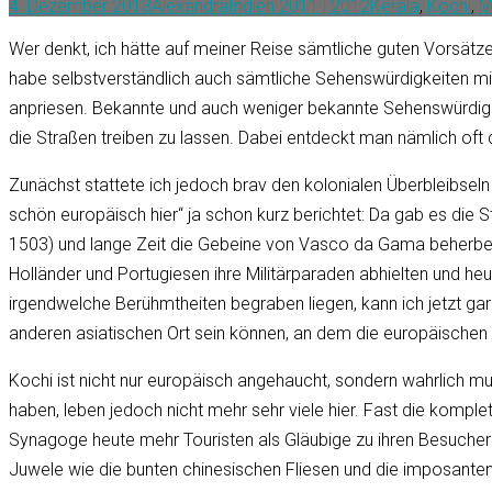
4. Dezember 2013
Alexandra
Indien 2011 | 2012
Kerala
,
Kochi
,
M
Wer denkt, ich hätte auf meiner Reise sämtliche guten Vorsä
habe selbstverständlich auch sämtliche Sehenswürdigkeiten mitg
anpriesen. Bekannte und auch weniger bekannte Sehenswürdigke
die Straßen treiben zu lassen. Dabei entdeckt man nämlich oft 
Zunächst stattete ich jedoch brav den kolonialen Überbleibsel
schön europäisch hier“ ja schon kurz berichtet: Da gab es die S
1503) und lange Zeit die Gebeine von Vasco da Gama beherbergt
Holländer und Portugiesen ihre Militärparaden abhielten und he
irgendwelche Berühmtheiten begraben liegen, kann ich jetzt gar
anderen asiatischen Ort sein können, an dem die europäischen
Kochi ist nicht nur europäisch angehaucht, sondern wahrlich mult
haben, leben jedoch nicht mehr sehr viele hier. Fast die kom
Synagoge heute mehr Touristen als Gläubige zu ihren Besuchern zä
Juwele wie die bunten chinesischen Fliesen und die imposanten Le