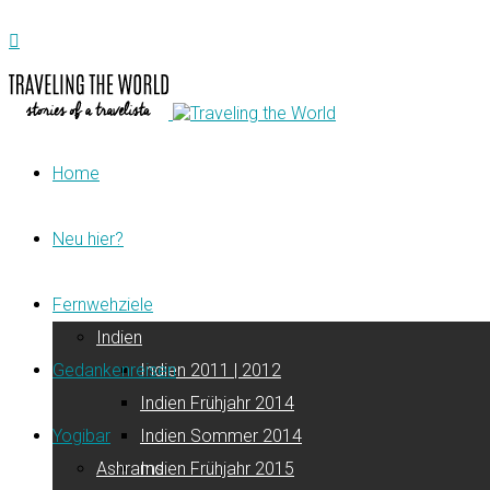
Home
Neu hier?
Fernwehziele
Indien
Gedankenreisen
Indien 2011 | 2012
Indien Frühjahr 2014
Yogibar
Indien Sommer 2014
Ashrams
Indien Frühjahr 2015