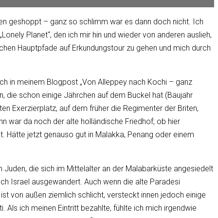
en geshoppt – ganz so schlimm war es dann doch nicht. Ich
onely Planet“, den ich mir hin und wieder von anderen auslieh,
ischen Hauptpfade auf Erkundungstour zu gehen und mich durch
e ich in meinem Blogpost „Von Alleppey nach Kochi – ganz
den, die schon einige Jährchen auf dem Buckel hat (Baujahr
 Exerzierplatz, auf dem früher die Regimenter der Briten,
n war da noch der alte holländische Friedhof; ob hier
ckt. Hätte jetzt genauso gut in Malakka, Penang oder einem
n Juden, die sich im Mittelalter an der Malabarküste angesiedelt
ach Israel ausgewandert. Auch wenn die alte Paradesi
ist von außen ziemlich schlicht, versteckt innen jedoch einige
 Als ich meinen Eintritt bezahlte, fühlte ich mich irgendwie