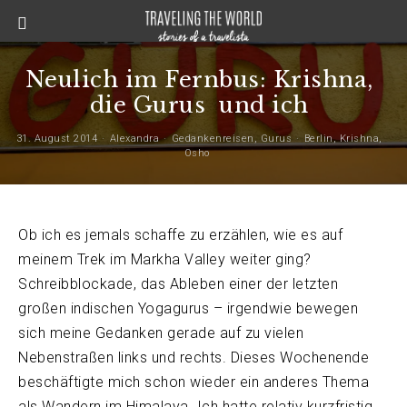
Neulich im Fernbus: Krishna,
die Gurus ­ und ich
31. August 2014
Alexandra
Gedankenreisen
,
Gurus
Berlin
,
Krishna
,
Osho
Ob ich es jemals schaffe zu erzählen, wie es auf
meinem Trek im Markha Valley weiter ging?
Schreibblockade, das Ableben einer der letzten
großen indischen Yogagurus – irgendwie bewegen
sich meine Gedanken gerade auf zu vielen
Nebenstraßen links und rechts. Dieses Wochenende
beschäftigte mich schon wieder ein anderes Thema
als Wandern im Himalaya. Ich hatte relativ kurzfristig