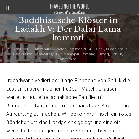
Buddhistische Klöster in
Ladakh V: Der Dalai Lama
kommt!
20. April 2015
Alexandra
Indien Sommer 2014
Alchi
,
Buddhismus
,
Dalai Lama
,
Lamayuru
,
Likir
,
Manggyu
,
Phyiang
,
Rizong
,
Spituk
,
Yanghtang
Irgendwann verliert der junge Rinpoche von Spituk die
Lust an unserem kleinen Fußball-Match. Draußen
wartet erneut eine ladhakische Familie mit
Blumensträußen, um dem Oberhaupt des Klosters ihre
Aufwartung zu machen. Wir bekommen noch ein rotes
Bändchen um das Handgelenk gelegt und eine ein
wenig halbherzig gemurmelte Segnung, bevor er mit