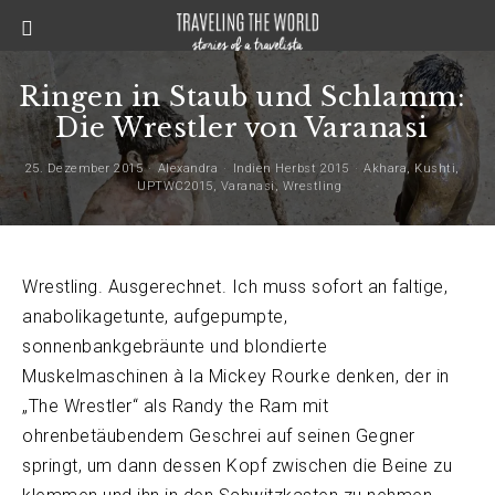
Ringen in Staub und Schlamm:
Die Wrestler von Varanasi
25. Dezember 2015
Alexandra
Indien Herbst 2015
Akhara
,
Kushti
,
UPTWC2015
,
Varanasi
,
Wrestling
Wrestling. Ausgerechnet. Ich muss sofort an faltige,
anabolikagetunte, aufgepumpte,
sonnenbankgebräunte und blondierte
Muskelmaschinen à la Mickey Rourke denken, der in
„The Wrestler“ als Randy the Ram mit
ohrenbetäubendem Geschrei auf seinen Gegner
springt, um dann dessen Kopf zwischen die Beine zu