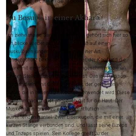
einem weichen, feinen Sand bedeckt.
Zu Besuch in einer Akhara
Ich ziehe meine Sandalen aus. Das gehört sich hier so.
Ich blicke wieder auf. Mein Blick fällt auf einen
muskulösen jungen Mann, nur mit einer Art
Lendenschurz bekleidet, der Körper, der Kopf und die
Haare mit einer Schlammpaste eingeschmiert, die an
einigen Stellen schon getrocknet ist. Das ist Tradition.
Der Sand wird mit Ghee vermischt, der geklärten
Butter, die in Indien zum Kochen verwendet wird. Diese
Schlammpackung ist angeblich gut für die Haut. Der
Muskelmann greift zu einer vorsintflutlich
aussehenden Hantel. Zwei Eisenkugeln, die mit einer
kurzen Stange verbunden sind. Und lässt seine Bizeps
und Trizeps spielen. Sein Kollege greift zu der