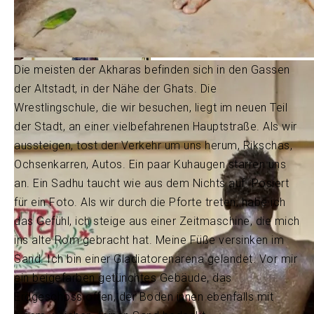
Die meisten der Akharas befinden sich in den Gassen
der Altstadt, in der Nähe der Ghats. Die
Wrestlingschule, die wir besuchen, liegt im neuen Teil
der Stadt, an einer vielbefahrenen Hauptstraße. Als wir
aussteigen, tost der Verkehr um uns herum, Rikschas,
Ochsenkarren, Autos. Ein paar Kuhaugen starren uns
an. Ein Sadhu taucht wie aus dem Nichts auf. Posiert
für ein Foto. Als wir durch die Pforte treten, habe ich
das Gefühl, ich steige aus einer Zeitmaschine, die mich
ins alte Rom gebracht hat. Meine Füße versinken im
Sand. Ich bin einer Gladiatorenarena gelandet. Vor mir
ein beigefarben getünchtes Gebäude, das
Erdgeschoss offen, der Boden innen ebenfalls mit