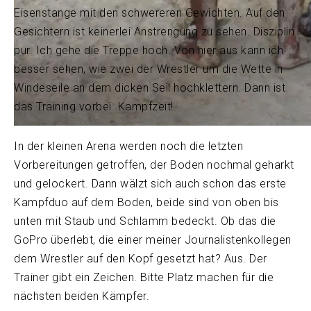
Eisenstange mit den schwereren Gewichten. Auf den
Gesichtern ist keinerlei Anstrengung zu sehen. Disziplin
pur. Ich gehe die Treppe hoch. Von hier aus kann ich
besser sehen, wie zwei der Wrestler um die Wette in
Windeseile an dem dicken Seil hochklettern. Dann ist
das Training vorbei. Kampfzeit!
In der kleinen Arena werden noch die letzten
Vorbereitungen getroffen, der Boden nochmal geharkt
und gelockert. Dann wälzt sich auch schon das erste
Kampfduo auf dem Boden, beide sind von oben bis
unten mit Staub und Schlamm bedeckt. Ob das die
GoPro überlebt, die einer meiner Journalistenkollegen
dem Wrestler auf den Kopf gesetzt hat? Aus. Der
Trainer gibt ein Zeichen. Bitte Platz machen für die
nächsten beiden Kämpfer.