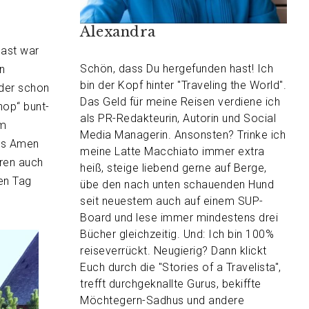
Alexandra
Gast war
Schön, dass Du hergefunden hast! Ich
n
bin der Kopf hinter "Traveling the World".
 der schon
Das Geld für meine Reisen verdiene ich
hop“ bunt-
als PR-Redakteurin, Autorin und Social
em
Media Managerin. Ansonsten? Trinke ich
das Amen
meine Latte Macchiato immer extra
ren auch
heiß, steige liebend gerne auf Berge,
en Tag
übe den nach unten schauenden Hund
seit neuestem auch auf einem SUP-
Board und lese immer mindestens drei
Bücher gleichzeitig. Und: Ich bin 100%
reiseverrückt. Neugierig? Dann klickt
Euch durch die "Stories of a Travelista",
trefft durchgeknallte Gurus, bekiffte
Möchtegern-Sadhus und andere