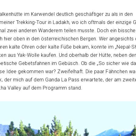
alkenhütte im Karwendel deutlich geschäftiger zu als in den
einer Trekking-Tour in Ladakh, wo ich oftmals der einzige 
l zwei anderen Wanderern teilen musste. Doch ein bissche
h hier oben in den österreichischen Bergen. Wer angesichts
uren kalte Ohren oder kalte Füße bekam, konnte im „Nepal-S
en aus Yak-Wolle kaufen. Und oberhalb der Hütte, neben d
tibetische Gebetsfahnen im Gebüsch. Ob die „So sicher wie 
se Idee gekommen war? Zweifelhaft. Die paar Fähnchen wa
ck, der mich auf dem Ganda La Pass erwartete, der am zweit
kha Valley auf dem Programm stand.