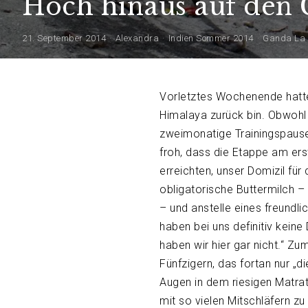
Hoch hinaus auf den G
21. September 2014
Alexandra
Indien Sommer 2014
Ganda La
Vorletztes Wochenende hatte
Himalaya zurück bin. Obwohl 
zweimonatige Trainingspause
froh, dass die Etappe am erst
erreichten, unser Domizil für
obligatorische Buttermilch –
– und anstelle eines freundli
haben bei uns definitiv kein
haben wir hier gar nicht.“ Zu
Fünfzigern, das fortan nur „
Augen in dem riesigen Matr
mit so vielen Mitschläfern zu