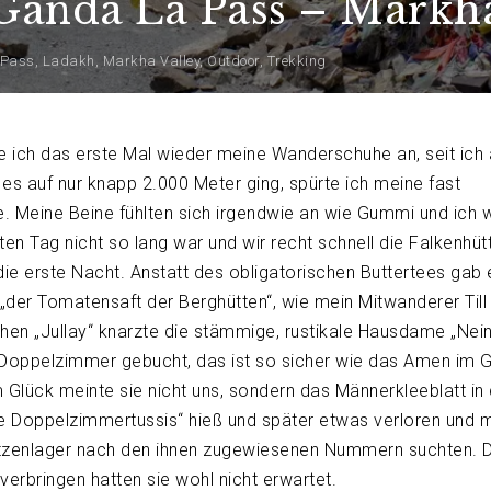
anda La Pass – Markha 
 Pass
,
Ladakh
,
Markha Valley
,
Outdoor
,
Trekking
 ich das erste Mal wieder meine Wanderschuhe an, seit ich
es auf nur knapp 2.000 Meter ging, spürte ich meine fast
. Meine Beine fühlten sich irgendwie an wie Gummi und ich 
en Tag nicht so lang war und wir recht schnell die Falkenhüt
 die erste Nacht. Anstatt des obligatorischen Buttertees gab 
 „der Tomatensaft der Berghütten“, wie mein Mitwanderer Til
chen „Jullay“ knarzte die stämmige, rustikale Hausdame „Nein
e Doppelzimmer gebucht, das ist so sicher wie das Amen im G
m Glück meinte sie nicht uns, sondern das Männerkleeblatt in
die Doppelzimmertussis“ hieß und später etwas verloren und 
atzenlager nach den ihnen zugewiesenen Nummern suchten. 
 verbringen hatten sie wohl nicht erwartet.