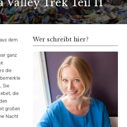
Valley Trek Teil II
Wer schreibt hier?
 aus dem
war ganz
te
es die
l bemerkte
, Sie
ebet, die
 den
mit großen
Die Nacht