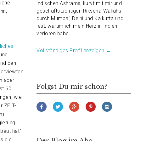
liche
indischen Ashrams, kurvt mit mir und
geschäftstüchtigen Rikscha-Wallahs
nn,
durch Mumbai, Delhi und Kalkutta und
lest, warum ich mein Herz in Indien
verloren habe.
liches
Vollständiges Profil anzeigen →
 und
und den
nterviewten
ch aber
Folgst Du mir schon?
ast 60
ngen, wie
r ZEIT-
im
gierung
baut hat“.
es die
Der Blog im Abo