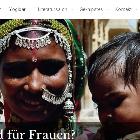
n
Yogibar
Literatursalon
Geknipstes
Kontakt
d für Frauen?