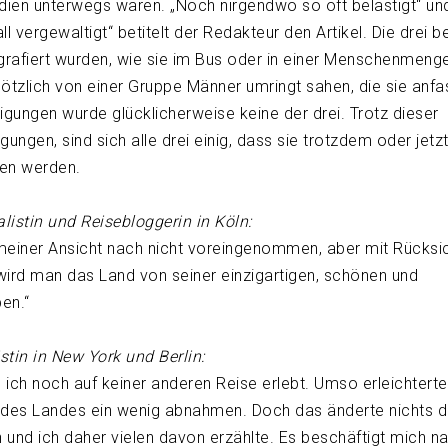
dien unterwegs waren. „Noch nirgendwo so oft belästigt“ und
l vergewaltigt“ betitelt der Redakteur den Artikel. Die drei b
grafiert wurden, wie sie im Bus oder in einer Menschenmeng
ötzlich von einer Gruppe Männer umringt sahen, die sie anf
igungen wurde glücklicherweise keine der drei. Trotz dieser
gungen, sind sich alle drei einig, dass sie trotzdem oder jetzt
sen werden.
listin und Reisebloggerin in Köln:
meiner Ansicht nach nicht voreingenommen, aber mit Rücksic
wird man das Land von seiner einzigartigen, schönen und
en.“
stin in New York und Berlin:
 ich noch auf keiner anderen Reise erlebt. Umso erleichterte
 des Landes ein wenig abnahmen. Doch das änderte nichts d
n und ich daher vielen davon erzählte. Es beschäftigt mich n