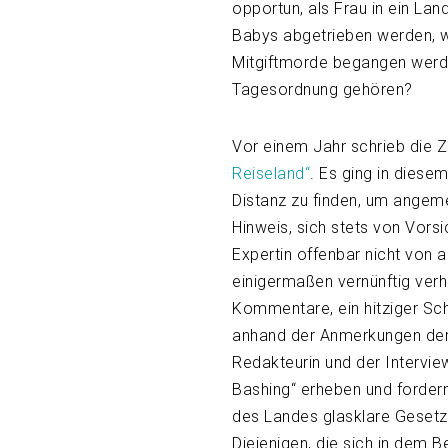
opportun, als Frau in ein Lan
Babys abgetrieben werden, we
Mitgiftmorde begangen werd
Tagesordnung gehören?
Vor einem Jahr schrieb die 
Reiseland“
. Es ging in diese
Distanz zu finden, um angeme
Hinweis, sich stets von Vorsic
Expertin offenbar nicht von 
einigermaßen vernünftig verhäl
Kommentare, ein hitziger Sc
anhand der Anmerkungen der R
Redakteurin und der Intervi
Bashing“ erheben und fordern
des Landes glasklare Gesetze
Diejenigen, die sich in dem Be