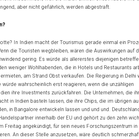
engend, aber nicht gefährlich, werden abgestraft.
en?
tte? In Indien macht der Tourismus gerade einmal ein Proz
enn die Touristen wegbleiben, wären die Auswirkungen auf d
windend gering. Es würde als allererstes diejenigen betreffe
 den weniger Wohlhabenden, die in Hotels und Restaurants arb
rmieten, am Strand Obst verkaufen. Die Regierung in Delhi 
e würde wahrscheinlich erst reagieren, wenn die unzähligen
ndien ihre Investments zurückfahren. Die Unternehmen, die i
ht in Indien basteln lassen, die ihre Chips, die im übrigen au
n, in Bangalore entwickeln lassen und und und. Deutschland
 Handelspartner innerhalb der EU und gehört zu den zehn wich
am Freitag angekündigt, für sein neues Forschungszentrum i
ieren. An dieser Stelle anzusetzen, wäre deutlich schmerzhaf