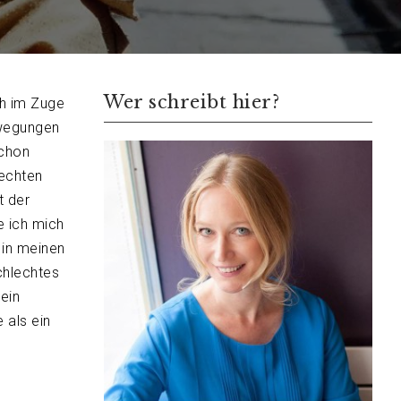
Wer schreibt hier?
h im Zuge
ewegungen
schon
echten
t der
e ich mich
 in meinen
chlechtes
ein
 als ein