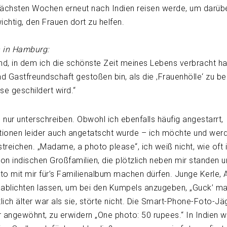
 nächsten Wochen erneut nach Indien reisen werde, um darüb
wichtig, den Frauen dort zu helfen.
in in Hamburg:
nd, in dem ich die schönste Zeit meines Lebens verbracht h
nd Gastfreundschaft gestoßen bin, als die ‚Frauenhölle‘ zu b
se geschildert wird.“
 nur unterschreiben. Obwohl ich ebenfalls häufig angestarrt,
uationen leider auch angetatscht wurde – ich möchte und wer
treichen. „Madame, a photo please“, ich weiß nicht, wie oft 
von indischen Großfamilien, die plötzlich neben mir standen 
oto mit mir für’s Familienalbum machen dürfen. Junge Kerle, 
r ablichten lassen, um bei den Kumpels anzugeben, „Guck’ ma
lich älter war als sie, störte nicht. Die Smart-Phone-Foto-J
 angewöhnt, zu erwidern „One photo: 50 rupees.“ In Indien w