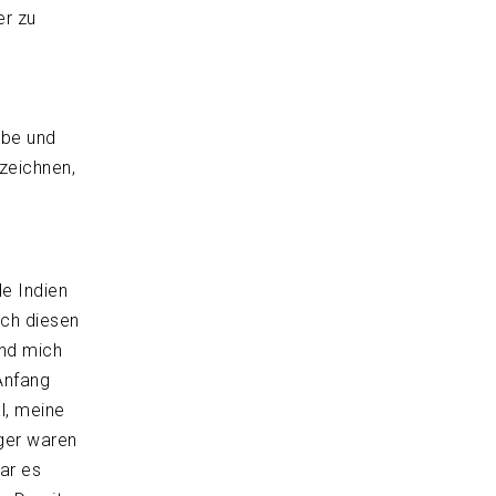
er zu
abe und
ezeichnen,
de Indien
ich diesen
und mich
Anfang
l, meine
äger waren
ar es