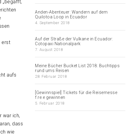
 „begafft,
erichten
Anden-Abenteuer: Wandern auf dem
Quilotoa Loop in Ecuador
e
4. September 2018
assen
Auf der Straße der Vulkane in Ecuador:
 erst
Cotopaxi Nationalpark
7. August 2018
Meine Bücher Bucket List 2018: Buchtipps
rund ums Reisen
ht aufs
28. Februar 2018
[Gewinnspiel] Tickets für die Reisemesse
f.re.e gewinnen
5. Februar 2018
r war ich,
aran, dass
ach wie