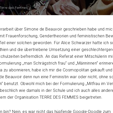
Terre des Femmes
rarbeit über Simone de Beauvoir geschrieben habe und mic
 mit Frauenforschung, Gendertheorien und feministischen B
 Teil einer solchen geworden. Für Alice Schwarzer hatte ich 
ien und die übertriebene Umsetzung einer geschlechterger
chulzeiten befremdlich. An das Referat einer Mitschülerin mi
rmulierung „man Schrägstrich frau“ und „Männinnen“ erinner
a zu abonnieren, habe ich mir die Cosmopolitan gekauft und
e Beauvoir denn nun eine Feministin war oder nicht, ohne s
 benutzt. Obwohl mich bei der Formulierung „Mitfrau im Ver
beschlich wie damals in der Schule und ich auch alles andere
estern der Organisation TERRE DES FEMMES beigetreten.
n bin? Nein, es war nicht das hüpfende Google-Doodle zum