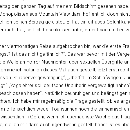
reitag den ganzen Tag auf meinem Bildschirm gesehen habe.
Monopolisten aus Mountain View dann hoffentlich doch nicht
lich seinen Beitrag geleistet. Er hat ein diffuses Gefühl kanal
 gemacht hat, seit ich beschlossen habe, erneut nach Indien zu
ner viermonatigen Reise aufgebrochen bin, war die erste Fr
ngst? Ist das nicht gefährlich?“. Das war bevor mit der Verg
 die Welle an Horror-Nachrichten über sexuellen Übergriffe a
mme ich natürlich dieses Mal auch gestellt, jetzt erst recht
er von Gruppenvergewaltigung“, „Überfall im Schlafwagen. J
gt.“ „Yogalehrer soll deutsche Urlauberin vergewaltigt haben“
beschlossen haben“. Natürlich beunruhigen und beängstigen
hten. Ich habe mir regelmäßig die Frage gestellt, ob es ang
n dem offensichtlich weder Touristinnen noch die einheimische
 wissentlich in Gefahr, wenn ich übernächste Woche das Flu
e, die ich mir dann auch irgendwann gestellt habe: Ist es üb