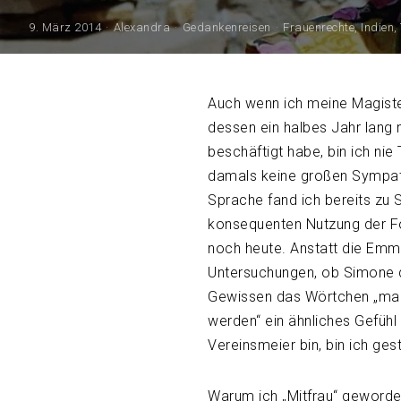
9. März 2014
Alexandra
Gedankenreisen
Frauenrechte
,
Indien
,
Auch wenn ich meine Magiste
dessen ein halbes Jahr lang
beschäftigt habe, bin ich nie
damals keine großen Sympath
Sprache fand ich bereits zu S
konsequenten Nutzung der Fo
noch heute. Anstatt die Emm
Untersuchungen, ob Simone d
Gewissen das Wörtchen „man“
werden“ ein ähnliches Gefühl 
Vereinsmeier bin, bin ich g
Warum ich „Mitfrau“ geworde