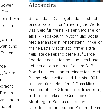
Alexandra
 Soweit
. Der
Schön, dass Du hergefunden hast! Ich
isiert. Ein
bin der Kopf hinter "Traveling the World".
 reisen.
Das Geld für meine Reisen verdiene ich
als PR-Redakteurin, Autorin und Social
age immer
Media Managerin. Ansonsten? Trinke ich
ewaltigung
meine Latte Macchiato immer extra
n Frauen
heiß, steige liebend gerne auf Berge,
.
übe den nach unten schauenden Hund
seit neuestem auch auf einem SUP-
unge
Board und lese immer mindestens drei
, „Dorfrat
Bücher gleichzeitig. Und: Ich bin 100%
 mich
reiseverrückt. Neugierig? Dann klickt
ebracht
Euch durch die "Stories of a Travelista",
n Frauen
trefft durchgeknallte Gurus, bekiffte
gzeug nach
Möchtegern-Sadhus und andere
erhaupt
Unikate, hüpft mit auf die Yogamatte in