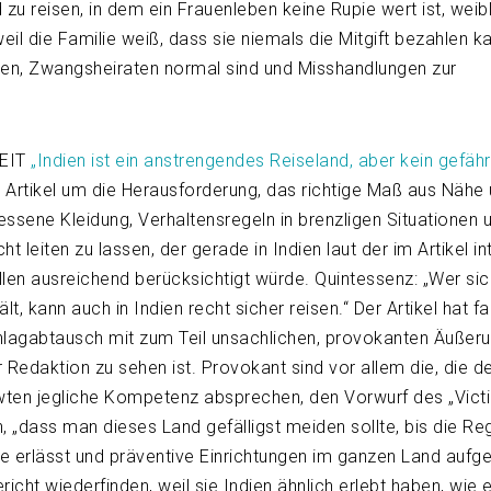
d zu reisen, in dem ein Frauenleben keine Rupie wert ist, weib
il die Familie weiß, dass sie niemals die Mitgift bezahlen ka
en, Zwangsheiraten normal sind und Misshandlungen zur
ZEIT
„Indien ist ein anstrengendes Reiseland, aber kein gefähr
m Artikel um die Herausforderung, das richtige Maß aus Nähe
ssene Kleidung, Verhaltensregeln in brenzligen Situationen 
ht leiten zu lassen, der gerade in Indien laut der im Artikel i
allen ausreichend berücksichtigt würde. Quintessenz: „Wer si
t, kann auch in Indien recht sicher reisen.“ Der Artikel hat f
hlagabtausch mit zum Teil unsachlichen, provokanten Äußeru
edaktion zu sehen ist. Provokant sind vor allem die, die de
ewten jegliche Kompetenz absprechen, den Vorwurf des „Vict
, „dass man dieses Land gefälligst meiden sollte, bis die Re
 erlässt und präventive Einrichtungen im ganzen Land aufge
richt wiederfinden, weil sie Indien ähnlich erlebt haben, wie 