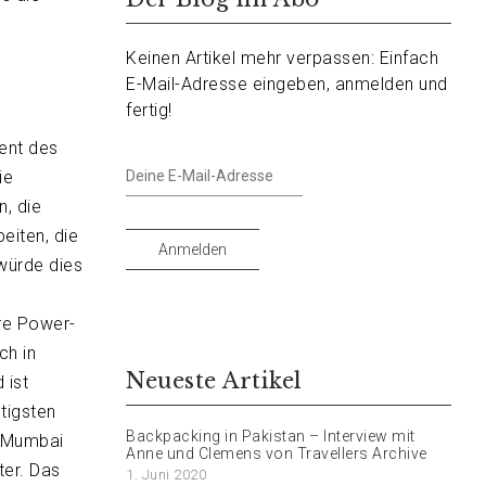
Keinen Artikel mehr verpassen: Einfach
E-Mail-Adresse eingeben, anmelden und
fertig!
ent des
Deine
ie
E-
n, die
Mail-
eiten, die
Adresse
Anmelden
würde dies
hre Power-
ch in
Neueste Artikel
 ist
tigsten
Backpacking in Pakistan – Interview mit
n Mumbai
Anne und Clemens von Travellers Archive
ter. Das
1. Juni 2020