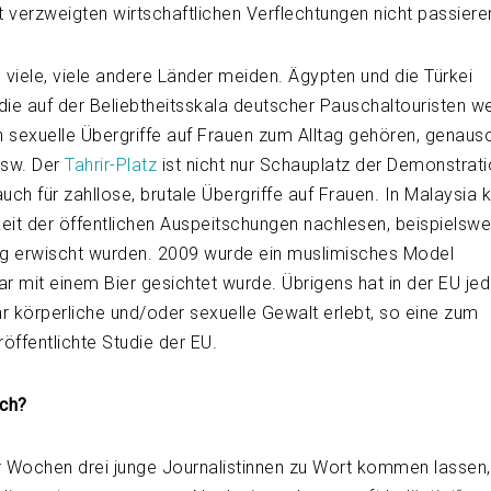
t verzweigten wirtschaftlichen Verflechtungen nicht passiere
iele, viele andere Länder meiden. Ägypten und die Türkei
 die auf der Beliebtheitsskala deutscher Pauschaltouristen w
n sexuelle Übergriffe auf Frauen zum Alltag gehören, genaus
usw. Der
Tahrir-Platz
ist nicht nur Schauplatz der Demonstrati
uch für zahllose, brutale Übergriffe auf Frauen. In Malaysia
Zeit der öffentlichen Auspeitschungen nachlesen, beispielsw
ng erwischt wurden. 2009 wurde ein muslimisches Model
ar mit einem Bier gesichtet wurde. Übrigens hat in der EU jed
hr körperliche und/oder sexuelle Gewalt erlebt, so eine zum
öffentlichte Studie der EU.
ich?
r Wochen drei junge Journalistinnen zu Wort kommen lassen,