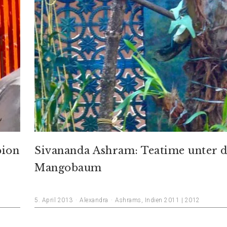
pion
Sivananda Ashram: Teatime unter 
Mangobaum
5. April 2013
Alexandra
Ashrams
,
Indien 2011 | 2012