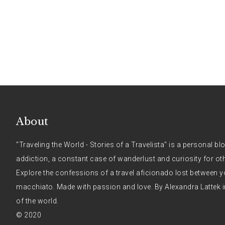
About
"Traveling the World - Stories of a Travelista" is a personal bl
addiction, a constant case of wanderlust and curiosity for ot
Explore the confessions of a travel aficionado lost between y
macchiato. Made with passion and love. By Alexandra Lattek i
of the world.
© 2020