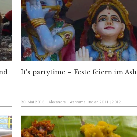
und
It’s partytime – Feste feiern im As
30. Mai 2013
Alexandra
Ashrams
,
Indien 2011 | 2012