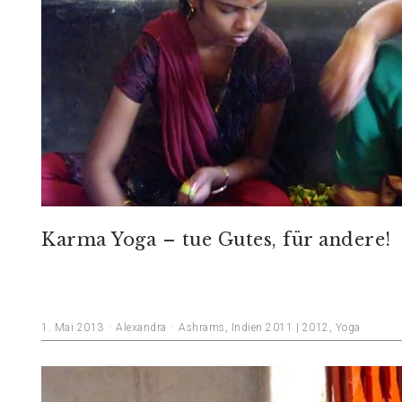
Karma Yoga – tue Gutes, für andere!
1. Mai 2013
Alexandra
Ashrams
,
Indien 2011 | 2012
,
Yoga