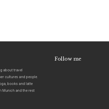
Follow me
og about travel
her cultures and people.
oga, books and latte
n Munich and the rest