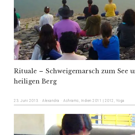
Rituale – Schweigemarsch zum See 
heiligen Berg
23. Juni 2013
Alexandra
Ashrams
,
Indien 2011 | 2012
,
Yoga