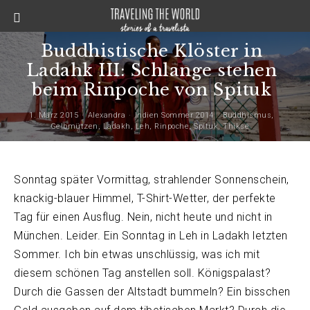
Buddhistische Klöster in
Ladahk III: Schlange stehen
beim Rinpoche von Spituk
1. März 2015
Alexandra
Indien Sommer 2014
Buddhismus
,
Gelbmützen
,
Ladakh
,
Leh
,
Rinpoche
,
Spituk
,
Thikse
Sonntag später Vormittag, strahlender Sonnenschein,
knackig-blauer Himmel, T-Shirt-Wetter, der perfekte
Tag für einen Ausflug. Nein, nicht heute und nicht in
München. Leider. Ein Sonntag in Leh in Ladakh letzten
Sommer. Ich bin etwas unschlüssig, was ich mit
diesem schönen Tag anstellen soll. Königspalast?
Durch die Gassen der Altstadt bummeln? Ein bisschen