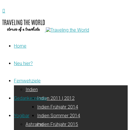
Home
Neu hier?
Fernwehziele
Indien
Gedankenreisen
Indien 2011 | 2012
Indien Frühjahr 2014
Yogibar
Indien Sommer 2014
Ashrams
Indien Frühjahr 2015