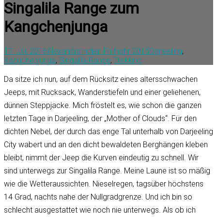
Singalila Range zum
Kangchenjunga
17. Juli 2016
Alexandra
Indien Frühjahr 2015
Darjeeling
,
Kangchenjunga
,
Singalila Range
,
Trekking
Da sitze ich nun, auf dem Rücksitz eines altersschwachen
Jeeps, mit Rucksack, Wanderstiefeln und einer geliehenen,
dünnen Steppjacke. Mich fröstelt es, wie schon die ganzen
letzten Tage in Darjeeling, der „Mother of Clouds“. Für den
dichten Nebel, der durch das enge Tal unterhalb von Darjeeling
City wabert und an den dicht bewaldeten Berghängen kleben
bleibt, nimmt der Jeep die Kurven eindeutig zu schnell. Wir
sind unterwegs zur Singalila Range. Meine Laune ist so mäßig
wie die Wetteraussichten. Nieselregen, tagsüber höchstens
14 Grad, nachts nahe der Nullgradgrenze. Und ich bin so
schlecht ausgestattet wie noch nie unterwegs. Als ob ich