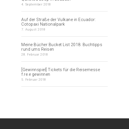
4. September 2018
Auf der Straße der Vulkane in Ecuador:
Cotopaxi Nationalpark
7. August 2018
Meine Bücher Bucket List 2018: Buchtipps
rund ums Reisen
28. Februar 2018
[Gewinnspiel] Tickets für die Reisemesse
f.re.e gewinnen
5. Februar 2018