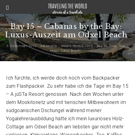
Bay 15 – Cabanas by the Bay:
Luxus-Auszeit am Odxel Beach
3. Dezember 2015
Alexandra
Indien Herbst 2015
Bay 15
,
Food
,
Goa
,
Hotel
,
Odxel Beach
Ich fürchte, ich werde doch noch vom Backpacker
zum Flashpacker. Zu sehr habe ich die Tage im Bay 15
– A jüSTa Resort genossen. Nach den Wochen unter
dem Moskitonetz und mit tierischen Mitbewohnern im
südgoanischen Dschungel während meiner
Yogalehrerausbildung hätte ich mein luxuriöses Holz-
Cottage am Odxel Beach am liebsten gar nicht mehr
verlassen. Klimaanlage, Wasserkocher, Tee, Kaffee,