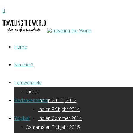
Home
Neu hier?
Fernwehziele
Indien
Gedankenreisen
Indien 2011 | 2012
Indien Frühjahr 2014
Yogibar
Indien Sommer 2014
Ashrams
Indien Frühjahr 2015