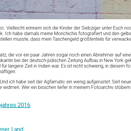
c. Vielleicht erinnern sich die Kinder der Siebziger unter Euch 
ck. Ich habe damals meine Monchichis fotografiert und den gelb
ellen musste, dass mein Taschengeld größtenteils für verwackelte
tz, die vor ein paar Jahren sogar noch einen Abnehmer auf eine
kantin bei der deutsch-jüdischen Zeitung Aufbau in New York gek
ür längere Zeit in Indien war. Es ist nicht schwierig, in diese
äftigen.
 Und ich habe seit der Agfamatic ein wenig aufgerüstet: Seit ne
rafie widmen. Wer ein bisschen tiefer in meinem Fotoarchiv stöbe
bjahres 2016
ener Land