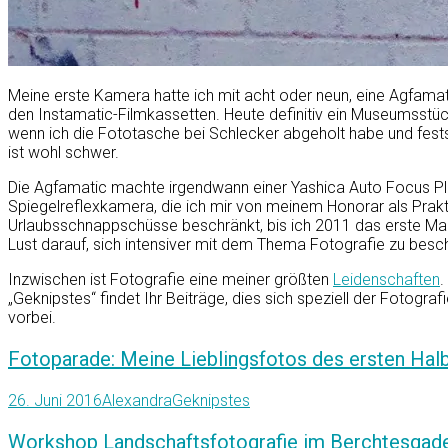
Meine erste Kamera hatte ich mit acht oder neun, eine Agfamati
den Instamatic-Filmkassetten. Heute definitiv ein Museumsstü
wenn ich die Fototasche bei Schlecker abgeholt habe und festst
ist wohl schwer.
Die Agfamatic machte irgendwann einer Yashica Auto Focus Pla
Spiegelreflexkamera, die ich mir von meinem Honorar als Prakti
Urlaubsschnappschüsse beschränkt, bis ich 2011 das erste Mal f
Lust darauf, sich intensiver mit dem Thema Fotografie zu besch
Inzwischen ist Fotografie eine meiner größten
Leidenschaften
.
„Geknipstes“ findet Ihr Beiträge, dies sich speziell der Fotog
vorbei.
Fotoparade: Meine Lieblingsfotos des ersten Hal
26. Juni 2016
Alexandra
Geknipstes
Workshop Landschaftsfotografie im Berchtesgad