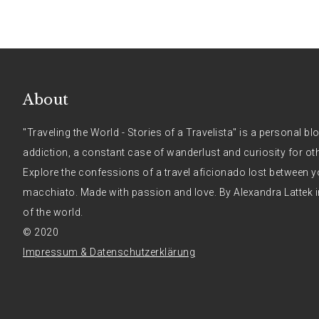
About
"Traveling the World - Stories of a Travelista" is a personal bl
addiction, a constant case of wanderlust and curiosity for ot
Explore the confessions of a travel aficionado lost between y
macchiato. Made with passion and love. By Alexandra Lattek i
of the world.
© 2020
Impressum & Datenschutzerklärung