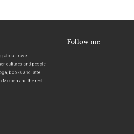
Follow me
og about travel
her cultures and people.
oga, books and latte
n Munich and the rest