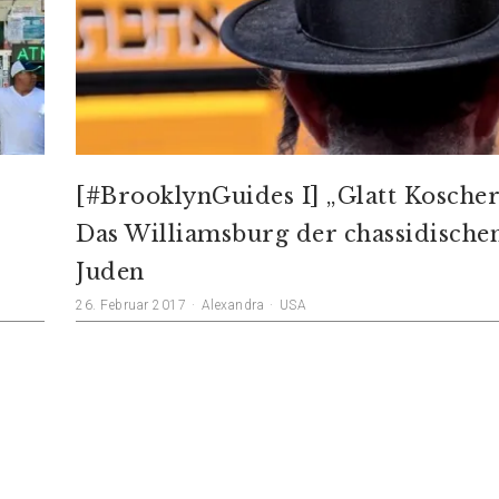
[#BrooklynGuides I] „Glatt Koscher
Das Williamsburg der chassidische
Juden
26. Februar 2017
Alexandra
USA