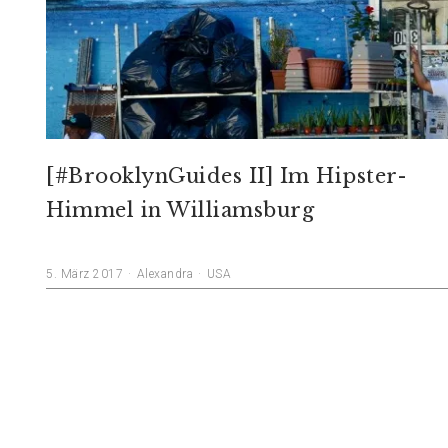
[#BrooklynGuides II] Im Hipster-
Himmel in Williamsburg
5. März 2017
Alexandra
USA