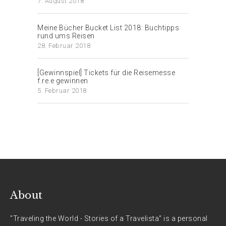
7. August 2018
Meine Bücher Bucket List 2018: Buchtipps
rund ums Reisen
28. Februar 2018
[Gewinnspiel] Tickets für die Reisemesse
f.re.e gewinnen
5. Februar 2018
About
"Traveling the World - Stories of a Travelista" is a personal