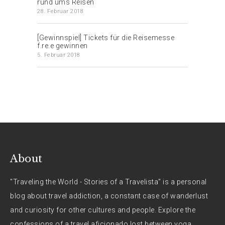
rund ums Reisen
28. Februar 2018
[Gewinnspiel] Tickets für die Reisemesse
f.re.e gewinnen
5. Februar 2018
About
"Traveling the World - Stories of a Travelista" is a personal
blog about travel addiction, a constant case of wanderlust
and curiosity for other cultures and people. Explore the
confessions of a travel aficionado lost between yoga,