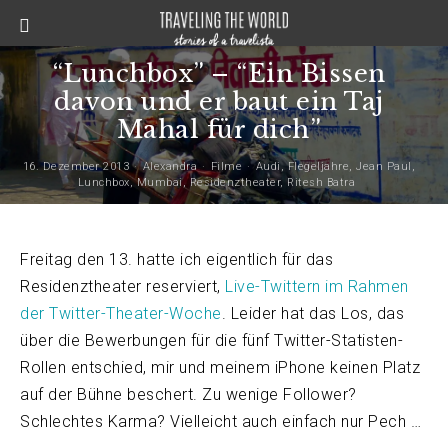
“Lunchbox” – “Ein Bissen
davon und er baut ein Taj
Mahal für dich”
16. Dezember 2013
Alexandra
Filme
Audi
,
Flegeljahre
,
Jean Paul
,
Lunchbox
,
Mumbai
,
Residenztheater
,
Ritesh Batra
Freitag den 13. hatte ich eigentlich für das
Residenztheater reserviert,
Live-Twittern im Rahmen
der Twitter-Theater-Woche
. Leider hat das Los, das
über die Bewerbungen für die fünf Twitter-Statisten-
Rollen entschied, mir und meinem iPhone keinen Platz
auf der Bühne beschert. Zu wenige Follower?
Schlechtes Karma? Vielleicht auch einfach nur Pech …