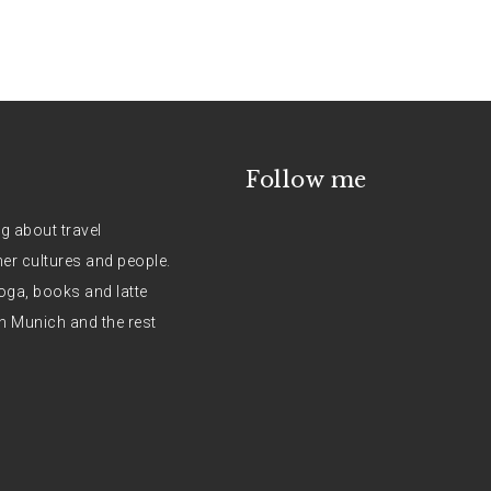
Follow me
og about travel
her cultures and people.
oga, books and latte
n Munich and the rest