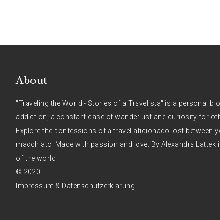
About
"Traveling the World - Stories of a Travelista" is a personal bl
addiction, a constant case of wanderlust and curiosity for ot
Explore the confessions of a travel aficionado lost between y
macchiato. Made with passion and love. By Alexandra Lattek i
of the world.
© 2020
Impressum & Datenschutzerklärung