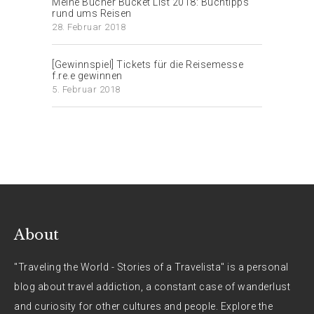
Meine Bücher Bucket List 2018: Buchtipps
rund ums Reisen
28. Februar 2018
[Gewinnspiel] Tickets für die Reisemesse
f.re.e gewinnen
5. Februar 2018
About
"Traveling the World - Stories of a Travelista" is a personal
blog about travel addiction, a constant case of wanderlust
and curiosity for other cultures and people. Explore the