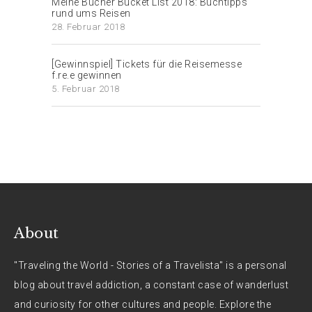
Meine Bücher Bucket List 2018: Buchtipps
rund ums Reisen
28. Februar 2018
[Gewinnspiel] Tickets für die Reisemesse
f.re.e gewinnen
5. Februar 2018
About
"Traveling the World - Stories of a Travelista" is a personal
blog about travel addiction, a constant case of wanderlust
and curiosity for other cultures and people. Explore the