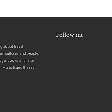
Follow me
og about travel
her cultures and people.
oga, books and latte
n Munich and the rest