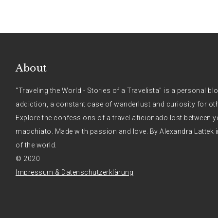
About
"Traveling the World - Stories of a Travelista" is a personal bl
addiction, a constant case of wanderlust and curiosity for ot
Explore the confessions of a travel aficionado lost between y
macchiato. Made with passion and love. By Alexandra Lattek i
of the world.
© 2020
Impressum & Datenschutzerklärung