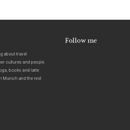
Follow me
og about travel
her cultures and people.
oga, books and latte
n Munich and the rest