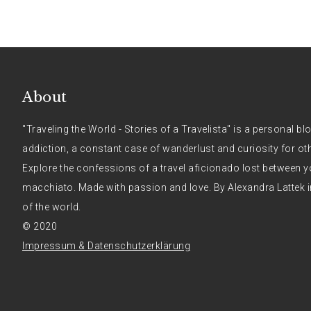
About
"Traveling the World - Stories of a Travelista" is a personal bl
addiction, a constant case of wanderlust and curiosity for ot
Explore the confessions of a travel aficionado lost between y
macchiato. Made with passion and love. By Alexandra Lattek i
of the world.
© 2020
Impressum & Datenschutzerklärung