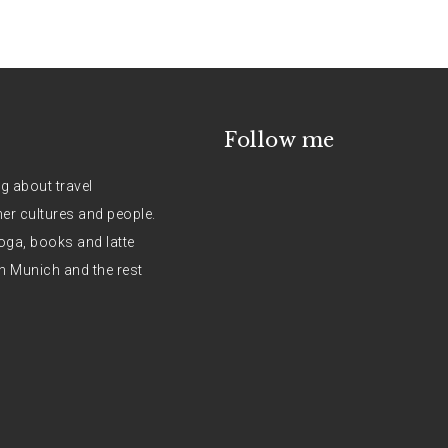
Follow me
og about travel
her cultures and people.
oga, books and latte
n Munich and the rest