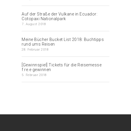
Auf der Straße der Vulkane in Ecuador:
Cotopaxi Nationalpark
7. August 2018
Meine Bücher Bucket List 2018: Buchtipps
rund ums Reisen
28. Februar 2018
[Gewinnspiel] Tickets für die Reisemesse
f.re.e gewinnen
5. Februar 2018