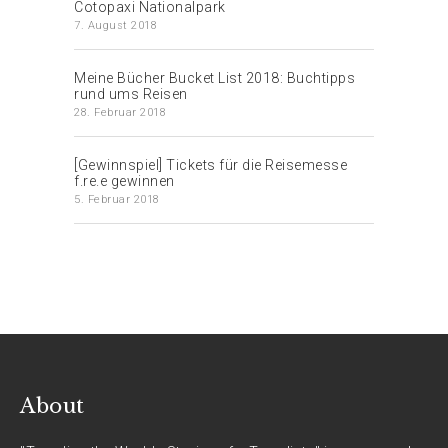
Cotopaxi Nationalpark
7. August 2018
Meine Bücher Bucket List 2018: Buchtipps
rund ums Reisen
28. Februar 2018
[Gewinnspiel] Tickets für die Reisemesse
f.re.e gewinnen
5. Februar 2018
About