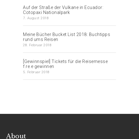
Auf der Straße der Vulkane in Ecuador:
Cotopaxi Nationalpark
7. August 2018
Meine Bücher Bucket List 2018: Buchtipps
rund ums Reisen
28. Februar 2018
[Gewinnspiel] Tickets für die Reisemesse
f.re.e gewinnen
5. Februar 2018
About