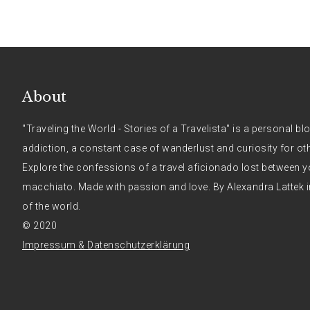
About
"Traveling the World - Stories of a Travelista" is a personal bl
addiction, a constant case of wanderlust and curiosity for ot
Explore the confessions of a travel aficionado lost between y
macchiato. Made with passion and love. By Alexandra Lattek i
of the world.
© 2020
Impressum & Datenschutzerklärung