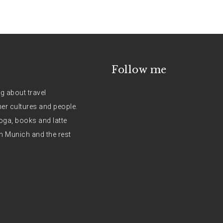
Follow me
og about travel
her cultures and people.
oga, books and latte
n Munich and the rest