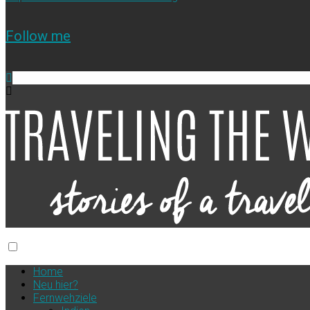
Follow me
Home
Neu hier?
Fernwehziele