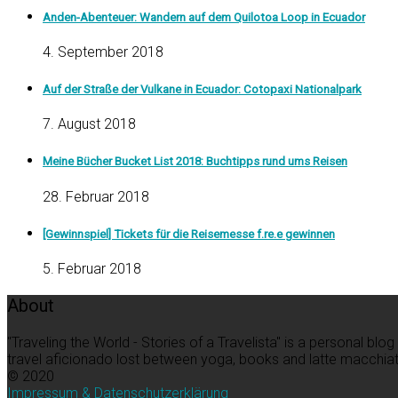
Anden-Abenteuer: Wandern auf dem Quilotoa Loop in Ecuador
4. September 2018
Auf der Straße der Vulkane in Ecuador: Cotopaxi Nationalpark
7. August 2018
Meine Bücher Bucket List 2018: Buchtipps rund ums Reisen
28. Februar 2018
[Gewinnspiel] Tickets für die Reisemesse f.re.e gewinnen
5. Februar 2018
About
"Traveling the World - Stories of a Travelista" is a personal bl
travel aficionado lost between yoga, books and latte macchiato
© 2020
Impressum & Datenschutzerklärung