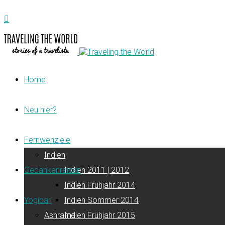
Home
Neu hier?
Fernwehziele
Indien
Gedankenreisen
Indien 2011 | 2012
Indien Frühjahr 2014
Yogibar
Indien Sommer 2014
Ashrams
Indien Frühjahr 2015