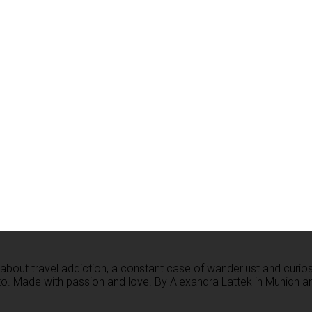
og about travel addiction, a constant case of wanderlust and curio
. Made with passion and love. By Alexandra Lattek in Munich and