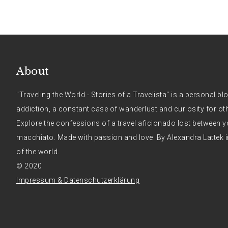
About
"Traveling the World - Stories of a Travelista" is a personal bl
addiction, a constant case of wanderlust and curiosity for ot
Explore the confessions of a travel aficionado lost between y
macchiato. Made with passion and love. By Alexandra Lattek i
of the world.
© 2020
Impressum & Datenschutzerklärung