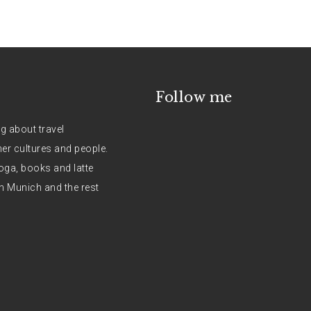
Follow me
og about travel
her cultures and people.
oga, books and latte
n Munich and the rest