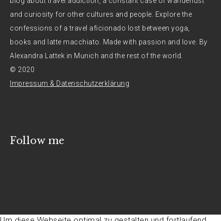
blog about travel addiction, a constant case of wanderlust
and curiosity for other cultures and people. Explore the
confessions of a travel aficionado lost between yoga,
books and latte macchiato. Made with passion and love. By
Alexandra Lattek in Munich and the rest of the world.
© 2020
Impressum & Datenschutzerklärung
Follow me
Um diese Webseite optimal zu gestalten und fortlaufend